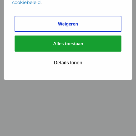
cookiebeleid
.
Handige links
Weigeren
GGD Reisvaccinaties
Cookies
Alles toestaan
© 2026 • GGD
Details tonen