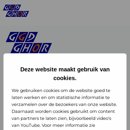
Deze website maakt gebruik van
cookies.
Linkedin
Instagram
of
of
We gebruiken cookies om de website goed te
laten werken en om statistische informatie te
GGD
GGD
verzamelen over de bezoekers van onze website.
GGD Reizen op social media
Daarnaast worden cookies gebruikt om content
GHOR
GHOR
van partners te laten zien, bijvoorbeeld video's
GGD Reizen
Nederland
Nederland
van YouTube. Voor meer informatie zie
@ggdreistmee