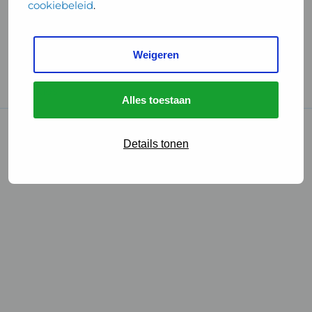
cookiebeleid
.
Handige links
Weigeren
GGD Reisvaccinaties
Cookies
Alles toestaan
© 2026 • GGD
Details tonen