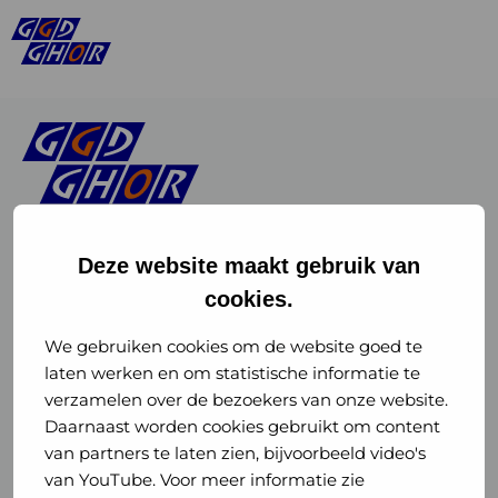
Deze website maakt gebruik van
cookies.
Linkedin
Instagram
of
of
We gebruiken cookies om de website goed te
laten werken en om statistische informatie te
GGD
GGD
verzamelen over de bezoekers van onze website.
GGD Reizen op social media
Daarnaast worden cookies gebruikt om content
GHOR
GHOR
van partners te laten zien, bijvoorbeeld video's
GGD Reizen
Nederland
Nederland
van YouTube. Voor meer informatie zie
@ggdreistmee