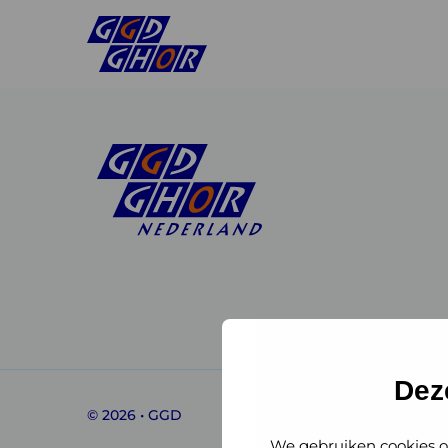
Linkedin
Instagram
of
of
GGD
GGD
Dez
© 2026 • GGD
GHOR
GHOR
We gebruiken cookies o