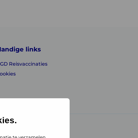
andige links
GD Reisvaccinaties
ookies
ies.
matie te verzamelen