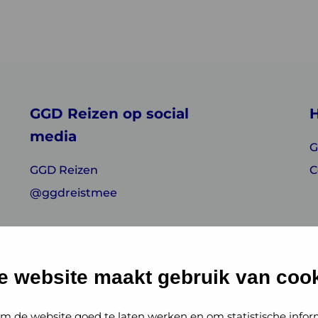
GGD Reizen op social
H
media
G
GGD Reizen
C
@ggdreistmee
e website maakt gebruik van cook
m de website goed te laten werken en om statistische infor