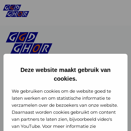
Deze website maakt gebruik van
cookies.
Linkedin
Instagram
of
of
We gebruiken cookies om de website goed te
laten werken en om statistische informatie te
GGD
GGD
verzamelen over de bezoekers van onze website.
GGD Reizen op social media
Daarnaast worden cookies gebruikt om content
GHOR
GHOR
van partners te laten zien, bijvoorbeeld video's
GGD Reizen
Nederland
Nederland
van YouTube. Voor meer informatie zie
@ggdreistmee