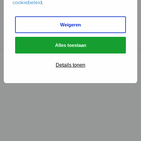
cookiebeleid
.
Handige links
Weigeren
GGD Reisvaccinaties
Cookies
Alles toestaan
© 2026 • GGD
Details tonen