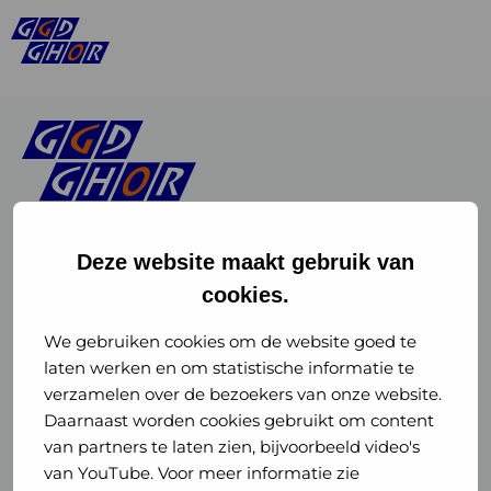
Deze website maakt gebruik van
cookies.
Linkedin
Instagram
of
of
We gebruiken cookies om de website goed te
laten werken en om statistische informatie te
GGD
GGD
verzamelen over de bezoekers van onze website.
GGD Reizen op social media
Daarnaast worden cookies gebruikt om content
GHOR
GHOR
van partners te laten zien, bijvoorbeeld video's
GGD Reizen
Nederland
Nederland
van YouTube. Voor meer informatie zie
@ggdreistmee