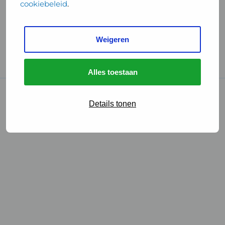
cookiebeleid
.
Handige links
Weigeren
GGD Reisvaccinaties
Cookies
Alles toestaan
© 2026 • GGD
Details tonen