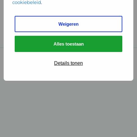
cookiebeleid
.
Handige links
Weigeren
GGD Reisvaccinaties
Cookies
Alles toestaan
© 2026 • GGD
Details tonen