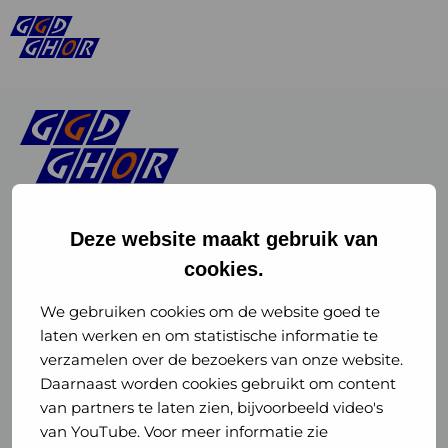
Deze website maakt gebruik van
cookies.
Linkedin
Instagram
of
of
We gebruiken cookies om de website goed te
laten werken en om statistische informatie te
GGD
GGD
verzamelen over de bezoekers van onze website.
GGD Reizen op social media
Daarnaast worden cookies gebruikt om content
GHOR
GHOR
van partners te laten zien, bijvoorbeeld video's
GGD Reizen
Nederland
Nederland
van YouTube. Voor meer informatie zie
@ggdreistmee