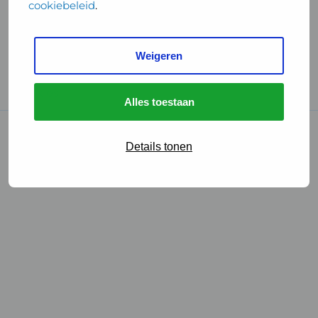
cookiebeleid
.
Handige links
Weigeren
GGD Reisvaccinaties
Cookies
Alles toestaan
© 2026 • GGD
Details tonen