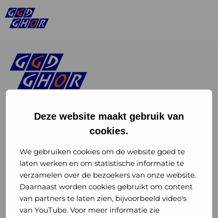
Deze website maakt gebruik van
cookies.
Linkedin
Instagram
of
of
We gebruiken cookies om de website goed te
laten werken en om statistische informatie te
GGD
GGD
verzamelen over de bezoekers van onze website.
GGD Reizen op social media
Daarnaast worden cookies gebruikt om content
GHOR
GHOR
van partners te laten zien, bijvoorbeeld video's
GGD Reizen
Nederland
Nederland
van YouTube. Voor meer informatie zie
@ggdreistmee