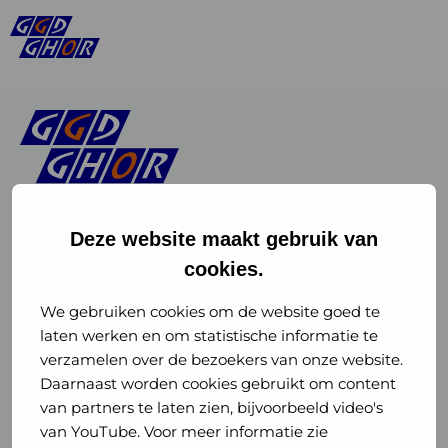
Deze website maakt gebruik van
cookies.
Linkedin
Instagram
of
of
We gebruiken cookies om de website goed te
laten werken en om statistische informatie te
GGD
GGD
verzamelen over de bezoekers van onze website.
GGD Reizen op social media
Daarnaast worden cookies gebruikt om content
GHOR
GHOR
van partners te laten zien, bijvoorbeeld video's
GGD Reizen
Nederland
Nederland
van YouTube. Voor meer informatie zie
@ggdreistmee