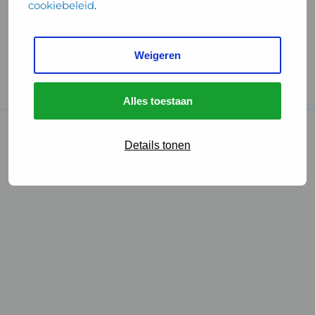
cookiebeleid
.
Handige links
Weigeren
GGD Reisvaccinaties
Cookies
Alles toestaan
© 2026 • GGD
Details tonen