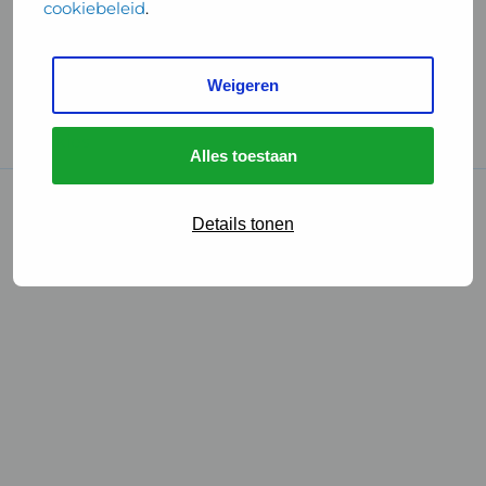
cookiebeleid
.
Handige links
Weigeren
GGD Reisvaccinaties
Cookies
Alles toestaan
© 2026 • GGD
Details tonen