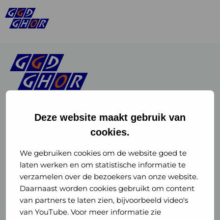
Deze website maakt gebruik van
cookies.
Linkedin
Instagram
of
of
We gebruiken cookies om de website goed te
laten werken en om statistische informatie te
GGD
GGD
verzamelen over de bezoekers van onze website.
GGD Reizen op social media
Daarnaast worden cookies gebruikt om content
GHOR
GHOR
van partners te laten zien, bijvoorbeeld video's
GGD Reizen
Nederland
Nederland
van YouTube. Voor meer informatie zie
@ggdreistmee