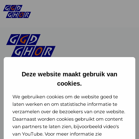
Deze website maakt gebruik van
cookies.
Linkedin
Instagram
of
of
We gebruiken cookies om de website goed te
laten werken en om statistische informatie te
GGD
GGD
verzamelen over de bezoekers van onze website.
GGD Reizen op social media
Daarnaast worden cookies gebruikt om content
GHOR
GHOR
van partners te laten zien, bijvoorbeeld video's
GGD Reizen
Nederland
Nederland
van YouTube. Voor meer informatie zie
@ggdreistmee