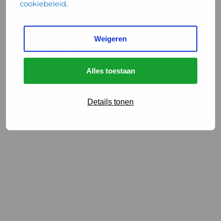
cookiebeleid
.
Handige links
Weigeren
GGD Reisvaccinaties
Cookies
Alles toestaan
© 2026 • GGD
Details tonen