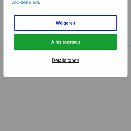
cookiebeleid
.
Handige links
Weigeren
GGD Reisvaccinaties
Cookies
Alles toestaan
© 2026 • GGD
Details tonen