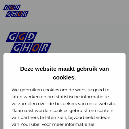
Deze website maakt gebruik van
cookies.
Linkedin
Instagram
of
of
We gebruiken cookies om de website goed te
laten werken en om statistische informatie te
GGD
GGD
verzamelen over de bezoekers van onze website.
GGD Reizen op social media
Daarnaast worden cookies gebruikt om content
GHOR
GHOR
van partners te laten zien, bijvoorbeeld video's
GGD Reizen
Nederland
Nederland
van YouTube. Voor meer informatie zie
@ggdreistmee