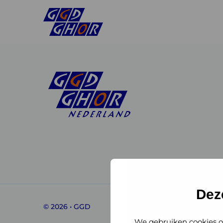
Linkedin
Instagram
of
of
GGD
GGD
Dez
© 2026 • GGD
GHOR
GHOR
We gebruiken cookies o