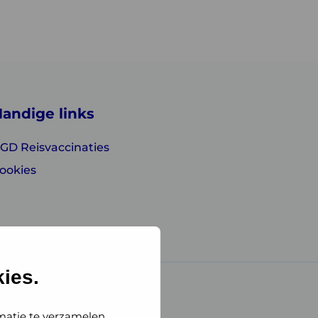
andige links
GD Reisvaccinaties
ookies
ies.
matie te verzamelen