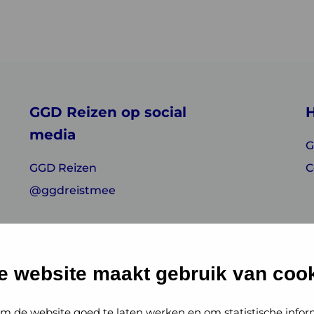
GGD Reizen op social
H
media
G
GGD Reizen
C
@ggdreistmee
e website maakt gebruik van cook
m de website goed te laten werken en om statistische infor