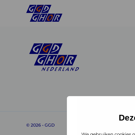
Linkedin
Instagram
of
of
GGD
GGD
Dez
© 2026 • GGD
GHOR
GHOR
We gebruiken cookies o