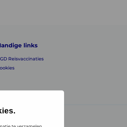
andige links
GD Reisvaccinaties
ookies
ies.
matie te verzamelen