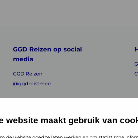
GGD Reizen op social
H
media
G
GGD Reizen
C
@ggdreistmee
e website maakt gebruik van cook
m de website goed te laten werken en om statistische infor