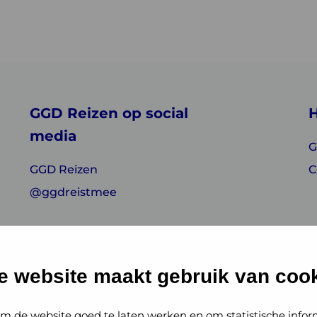
GGD Reizen op social
H
media
G
GGD Reizen
C
@ggdreistmee
e website maakt gebruik van cook
m de website goed te laten werken en om statistische infor