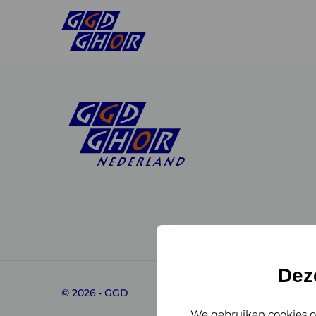
Linkedin
Instagram
of
of
GGD
GGD
Dez
© 2026 • GGD
GHOR
GHOR
We gebruiken cookies o