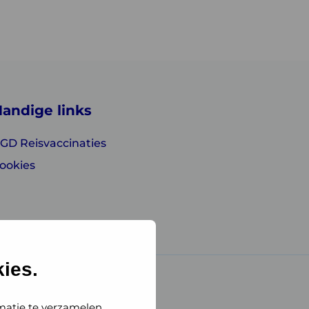
andige links
GD Reisvaccinaties
ookies
ies.
matie te verzamelen