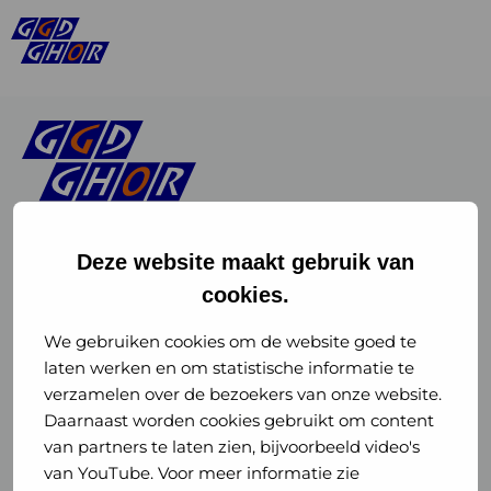
Deze website maakt gebruik van
cookies.
Linkedin
Instagram
of
of
We gebruiken cookies om de website goed te
laten werken en om statistische informatie te
GGD
GGD
verzamelen over de bezoekers van onze website.
GGD Reizen op social media
Daarnaast worden cookies gebruikt om content
GHOR
GHOR
van partners te laten zien, bijvoorbeeld video's
GGD Reizen
Nederland
Nederland
van YouTube. Voor meer informatie zie
@ggdreistmee