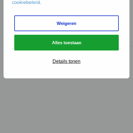
cookiebeleid
.
Handige links
Weigeren
GGD Reisvaccinaties
Cookies
Alles toestaan
© 2026 • GGD
Details tonen