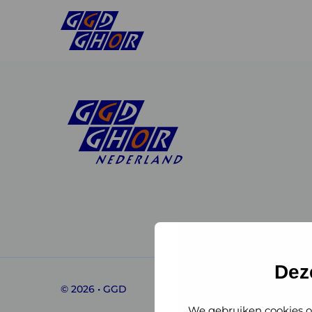
Linkedin
Instagram
of
of
GGD
GGD
Dez
© 2026 • GGD
GHOR
GHOR
We gebruiken cookies o