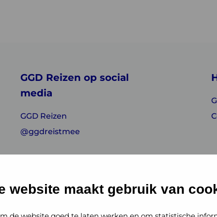
GGD Reizen op social
H
media
G
GGD Reizen
C
@ggdreistmee
e website maakt gebruik van cook
m de website goed te laten werken en om statistische infor