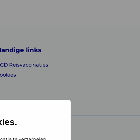
andige links
GD Reisvaccinaties
ookies
ies.
matie te verzamelen