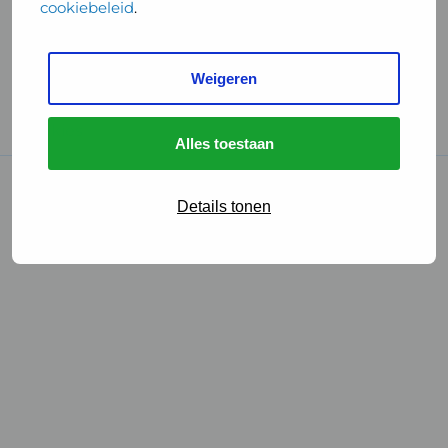
cookiebeleid
.
Handige links
Weigeren
GGD Reisvaccinaties
Cookies
Alles toestaan
© 2026 • GGD
Details tonen