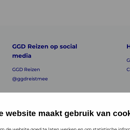
GGD Reizen op social
H
media
G
GGD Reizen
C
@ggdreistmee
e website maakt gebruik van cook
m de website goed te laten werken en om statistische infor