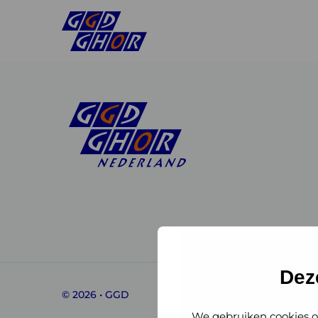
Linkedin
Instagram
of
of
GGD
GGD
Dez
© 2026 • GGD
GHOR
GHOR
We gebruiken cookies o