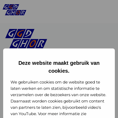
Deze website maakt gebruik van
cookies.
Linkedin
Instagram
of
of
We gebruiken cookies om de website goed te
laten werken en om statistische informatie te
GGD
GGD
verzamelen over de bezoekers van onze website.
GGD Reizen op social media
Daarnaast worden cookies gebruikt om content
GHOR
GHOR
van partners te laten zien, bijvoorbeeld video's
GGD Reizen
Nederland
Nederland
van YouTube. Voor meer informatie zie
@ggdreistmee