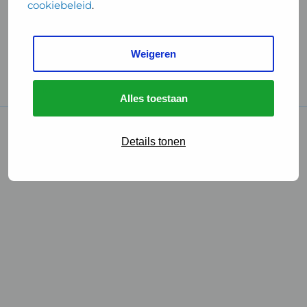
cookiebeleid
.
Handige links
Weigeren
GGD Reisvaccinaties
Cookies
Alles toestaan
© 2026 • GGD
Details tonen