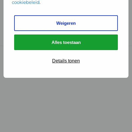
cookiebeleid
.
Handige links
Weigeren
GGD Reisvaccinaties
Cookies
Alles toestaan
© 2026 • GGD
Details tonen