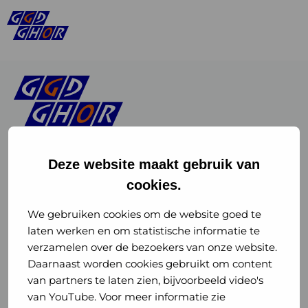
Deze website maakt gebruik van
cookies.
Linkedin
Instagram
of
of
We gebruiken cookies om de website goed te
laten werken en om statistische informatie te
GGD
GGD
verzamelen over de bezoekers van onze website.
GGD Reizen op social media
Daarnaast worden cookies gebruikt om content
GHOR
GHOR
van partners te laten zien, bijvoorbeeld video's
GGD Reizen
Nederland
Nederland
van YouTube. Voor meer informatie zie
@ggdreistmee