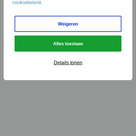
cookiebeleid
.
Handige links
Weigeren
GGD Reisvaccinaties
Cookies
Alles toestaan
© 2026 • GGD
Details tonen