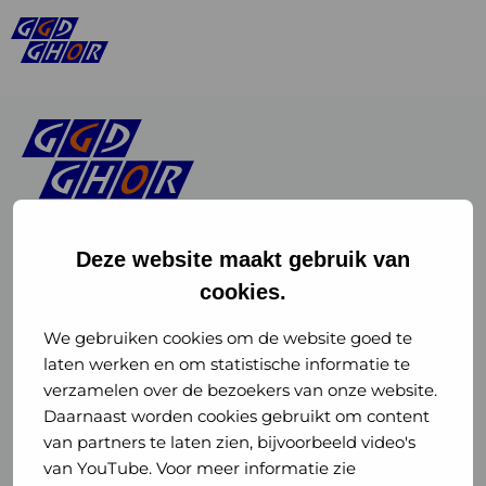
Deze website maakt gebruik van
cookies.
Linkedin
Instagram
of
of
We gebruiken cookies om de website goed te
laten werken en om statistische informatie te
GGD
GGD
verzamelen over de bezoekers van onze website.
GGD Reizen op social media
Daarnaast worden cookies gebruikt om content
GHOR
GHOR
van partners te laten zien, bijvoorbeeld video's
GGD Reizen
Nederland
Nederland
van YouTube. Voor meer informatie zie
@ggdreistmee