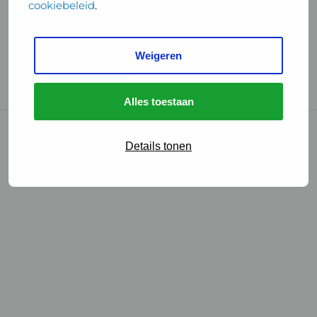
cookiebeleid
.
Handige links
Weigeren
GGD Reisvaccinaties
Cookies
Alles toestaan
© 2026 • GGD
Details tonen