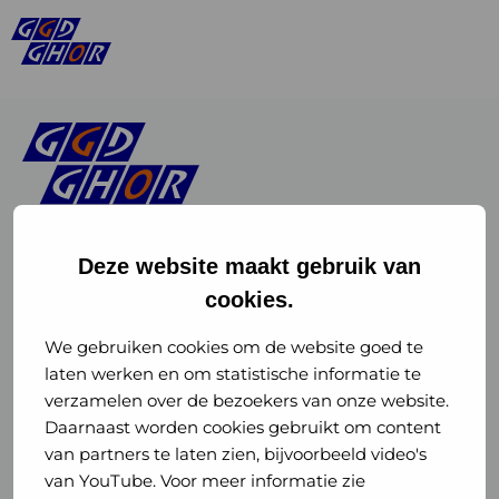
Deze website maakt gebruik van
cookies.
Linkedin
Instagram
of
of
We gebruiken cookies om de website goed te
laten werken en om statistische informatie te
GGD
GGD
verzamelen over de bezoekers van onze website.
GGD Reizen op social media
Daarnaast worden cookies gebruikt om content
GHOR
GHOR
van partners te laten zien, bijvoorbeeld video's
GGD Reizen
Nederland
Nederland
van YouTube. Voor meer informatie zie
@ggdreistmee