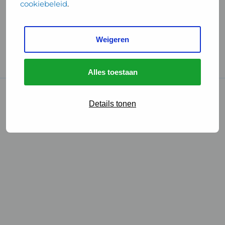
cookiebeleid
.
Handige links
Weigeren
GGD Reisvaccinaties
Cookies
Alles toestaan
© 2026 • GGD
Details tonen