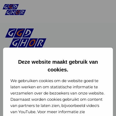
Deze website maakt gebruik van
cookies.
Linkedin
Instagram
of
of
We gebruiken cookies om de website goed te
laten werken en om statistische informatie te
GGD
GGD
verzamelen over de bezoekers van onze website.
GGD Reizen op social media
Daarnaast worden cookies gebruikt om content
GHOR
GHOR
van partners te laten zien, bijvoorbeeld video's
GGD Reizen
Nederland
Nederland
van YouTube. Voor meer informatie zie
@ggdreistmee