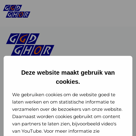
Deze website maakt gebruik van
cookies.
Linkedin
Instagram
of
of
We gebruiken cookies om de website goed te
laten werken en om statistische informatie te
GGD
GGD
verzamelen over de bezoekers van onze website.
GGD Reizen op social media
Daarnaast worden cookies gebruikt om content
GHOR
GHOR
van partners te laten zien, bijvoorbeeld video's
GGD Reizen
Nederland
Nederland
van YouTube. Voor meer informatie zie
@ggdreistmee