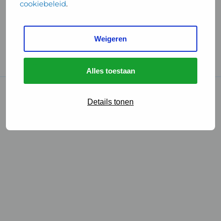
cookiebeleid
.
Handige links
Weigeren
GGD Reisvaccinaties
Cookies
Alles toestaan
© 2026 • GGD
Details tonen