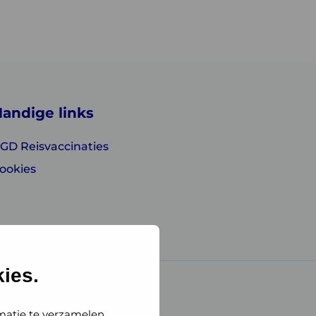
andige links
GD Reisvaccinaties
ookies
ies.
matie te verzamelen