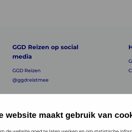
GGD Reizen op social
H
media
G
GGD Reizen
C
@ggdreistmee
e website maakt gebruik van cook
m de website goed te laten werken en om statistische infor