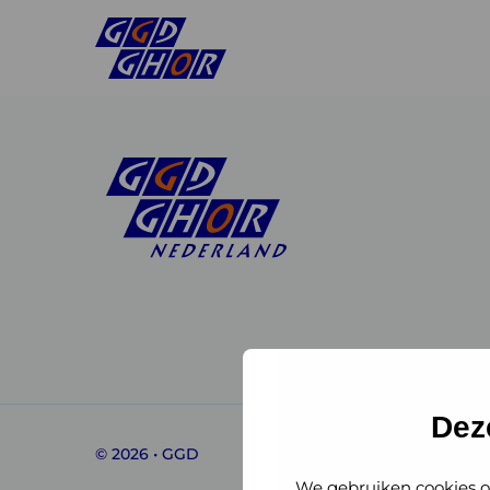
Linkedin
Instagram
of
of
GGD
GGD
Dez
© 2026 • GGD
GHOR
GHOR
We gebruiken cookies o