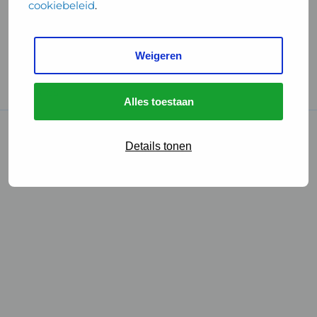
cookiebeleid
.
Handige links
Weigeren
GGD Reisvaccinaties
Cookies
Alles toestaan
© 2026 • GGD
Details tonen