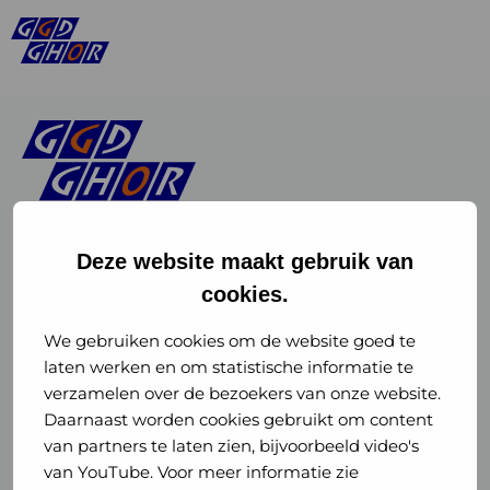
Deze website maakt gebruik van
cookies.
Linkedin
Instagram
of
of
We gebruiken cookies om de website goed te
laten werken en om statistische informatie te
GGD
GGD
verzamelen over de bezoekers van onze website.
GGD Reizen op social media
Daarnaast worden cookies gebruikt om content
GHOR
GHOR
van partners te laten zien, bijvoorbeeld video's
GGD Reizen
Nederland
Nederland
van YouTube. Voor meer informatie zie
@ggdreistmee