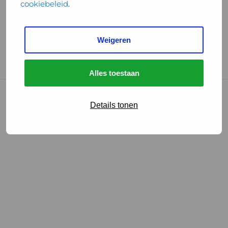
cookiebeleid
.
Handige links
Weigeren
GGD Reisvaccinaties
Cookies
Alles toestaan
© 2026 • GGD
Details tonen