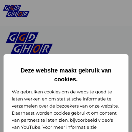
Deze website maakt gebruik van
cookies.
Linkedin
Instagram
of
of
We gebruiken cookies om de website goed te
laten werken en om statistische informatie te
GGD
GGD
verzamelen over de bezoekers van onze website.
GGD Reizen op social media
Daarnaast worden cookies gebruikt om content
GHOR
GHOR
van partners te laten zien, bijvoorbeeld video's
GGD Reizen
Nederland
Nederland
van YouTube. Voor meer informatie zie
@ggdreistmee