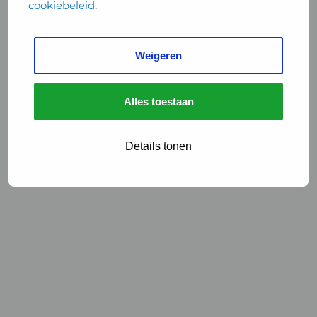
cookiebeleid
.
Handige links
Weigeren
GGD Reisvaccinaties
Cookies
Alles toestaan
© 2026 • GGD
Details tonen