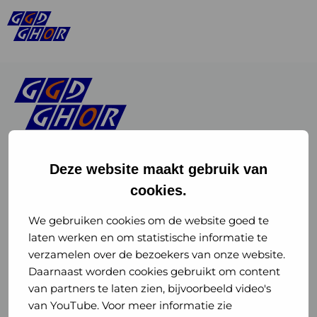
Deze website maakt gebruik van
cookies.
Linkedin
Instagram
of
of
We gebruiken cookies om de website goed te
laten werken en om statistische informatie te
GGD
GGD
verzamelen over de bezoekers van onze website.
GGD Reizen op social media
Daarnaast worden cookies gebruikt om content
GHOR
GHOR
van partners te laten zien, bijvoorbeeld video's
GGD Reizen
Nederland
Nederland
van YouTube. Voor meer informatie zie
@ggdreistmee