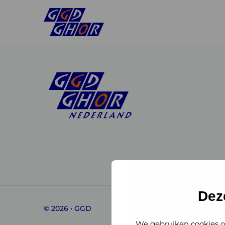
Linkedin
Instagram
of
of
GGD
GGD
Dez
© 2026 • GGD
GHOR
GHOR
We gebruiken cookies o