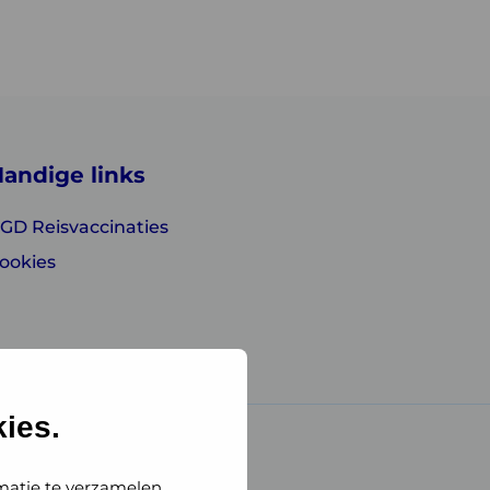
andige links
GD Reisvaccinaties
ookies
ies.
matie te verzamelen