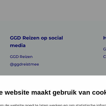
GGD Reizen op social
H
media
G
GGD Reizen
C
@ggdreistmee
e website maakt gebruik van cook
m de website goed te laten werken en om statistische infor