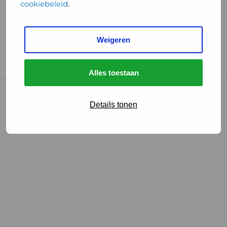
cookiebeleid
.
Handige links
Weigeren
GGD Reisvaccinaties
Cookies
Alles toestaan
© 2026 • GGD
Details tonen