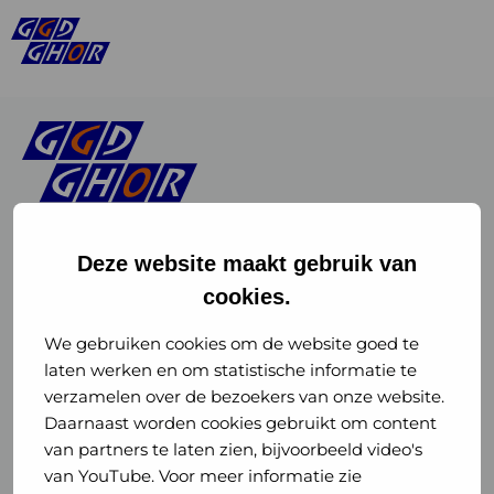
Deze website maakt gebruik van
cookies.
Linkedin
Instagram
of
of
We gebruiken cookies om de website goed te
laten werken en om statistische informatie te
GGD
GGD
verzamelen over de bezoekers van onze website.
GGD Reizen op social media
Daarnaast worden cookies gebruikt om content
GHOR
GHOR
van partners te laten zien, bijvoorbeeld video's
GGD Reizen
Nederland
Nederland
van YouTube. Voor meer informatie zie
@ggdreistmee