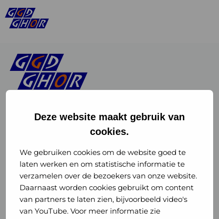
Deze website maakt gebruik van
cookies.
Linkedin
Instagram
of
of
We gebruiken cookies om de website goed te
laten werken en om statistische informatie te
GGD
GGD
verzamelen over de bezoekers van onze website.
GGD Reizen op social media
Daarnaast worden cookies gebruikt om content
GHOR
GHOR
van partners te laten zien, bijvoorbeeld video's
GGD Reizen
Nederland
Nederland
van YouTube. Voor meer informatie zie
@ggdreistmee