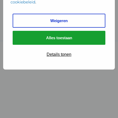
cookiebeleid
.
Handige links
Weigeren
GGD Reisvaccinaties
Cookies
Alles toestaan
© 2026 • GGD
Details tonen