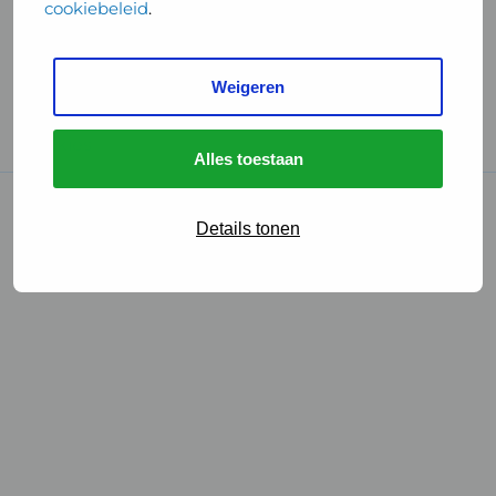
cookiebeleid
.
Handige links
Weigeren
GGD Reisvaccinaties
Cookies
Alles toestaan
© 2026 • GGD
Details tonen