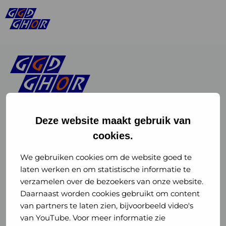
Deze website maakt gebruik van
cookies.
Linkedin
Instagram
of
of
We gebruiken cookies om de website goed te
laten werken en om statistische informatie te
GGD
GGD
verzamelen over de bezoekers van onze website.
GGD Reizen op social media
Daarnaast worden cookies gebruikt om content
GHOR
GHOR
van partners te laten zien, bijvoorbeeld video's
GGD Reizen
Nederland
Nederland
van YouTube. Voor meer informatie zie
@ggdreistmee