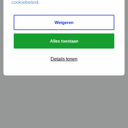
cookiebeleid
.
Handige links
Weigeren
GGD Reisvaccinaties
Cookies
Alles toestaan
© 2026 • GGD
Details tonen