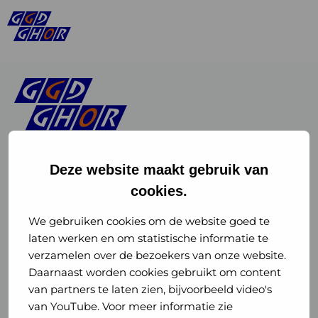
Deze website maakt gebruik van
cookies.
Linkedin
Instagram
of
of
We gebruiken cookies om de website goed te
laten werken en om statistische informatie te
GGD
GGD
verzamelen over de bezoekers van onze website.
GGD Reizen op social media
Daarnaast worden cookies gebruikt om content
GHOR
GHOR
van partners te laten zien, bijvoorbeeld video's
GGD Reizen
Nederland
Nederland
van YouTube. Voor meer informatie zie
@ggdreistmee