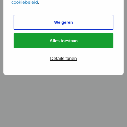
cookiebeleid
.
Handige links
Weigeren
GGD Reisvaccinaties
Cookies
Alles toestaan
© 2026 • GGD
Details tonen