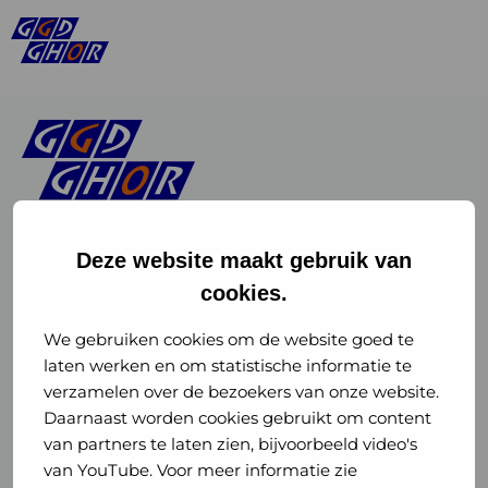
Deze website maakt gebruik van
cookies.
Linkedin
Instagram
of
of
We gebruiken cookies om de website goed te
laten werken en om statistische informatie te
GGD
GGD
verzamelen over de bezoekers van onze website.
GGD Reizen op social media
Daarnaast worden cookies gebruikt om content
GHOR
GHOR
van partners te laten zien, bijvoorbeeld video's
GGD Reizen
Nederland
Nederland
van YouTube. Voor meer informatie zie
@ggdreistmee