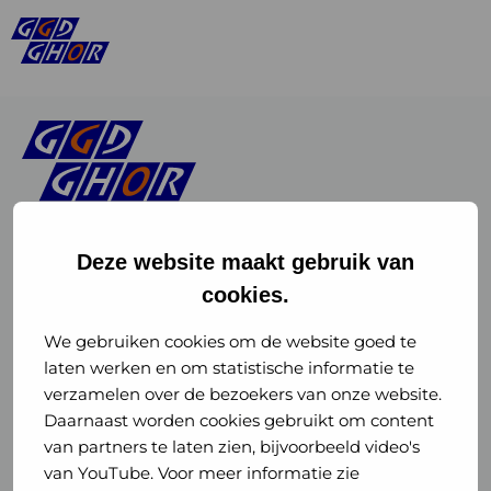
Deze website maakt gebruik van
cookies.
Linkedin
Instagram
of
of
We gebruiken cookies om de website goed te
laten werken en om statistische informatie te
GGD
GGD
verzamelen over de bezoekers van onze website.
GGD Reizen op social media
Daarnaast worden cookies gebruikt om content
GHOR
GHOR
van partners te laten zien, bijvoorbeeld video's
GGD Reizen
Nederland
Nederland
van YouTube. Voor meer informatie zie
@ggdreistmee