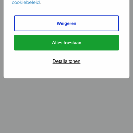
cookiebeleid
.
Handige links
Weigeren
GGD Reisvaccinaties
Cookies
Alles toestaan
© 2026 • GGD
Details tonen