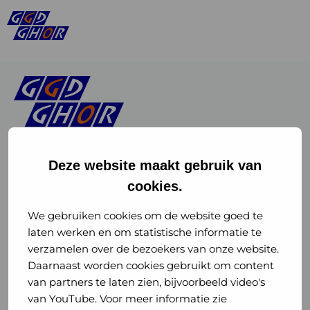
Deze website maakt gebruik van
cookies.
Linkedin
Instagram
of
of
We gebruiken cookies om de website goed te
laten werken en om statistische informatie te
GGD
GGD
verzamelen over de bezoekers van onze website.
GGD Reizen op social media
Daarnaast worden cookies gebruikt om content
GHOR
GHOR
van partners te laten zien, bijvoorbeeld video's
GGD Reizen
Nederland
Nederland
van YouTube. Voor meer informatie zie
@ggdreistmee