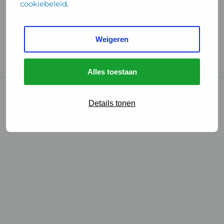
cookiebeleid
.
Handige links
Weigeren
GGD Reisvaccinaties
Cookies
Alles toestaan
© 2026 • GGD
Details tonen