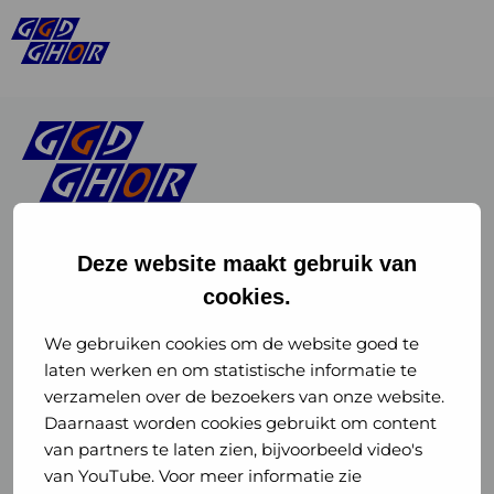
Deze website maakt gebruik van
cookies.
Linkedin
Instagram
of
of
We gebruiken cookies om de website goed te
laten werken en om statistische informatie te
GGD
GGD
verzamelen over de bezoekers van onze website.
GGD Reizen op social media
Daarnaast worden cookies gebruikt om content
GHOR
GHOR
van partners te laten zien, bijvoorbeeld video's
GGD Reizen
Nederland
Nederland
van YouTube. Voor meer informatie zie
@ggdreistmee