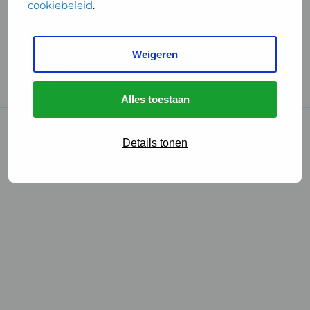
cookiebeleid
.
Handige links
Weigeren
GGD Reisvaccinaties
Cookies
Alles toestaan
© 2026 • GGD
Details tonen