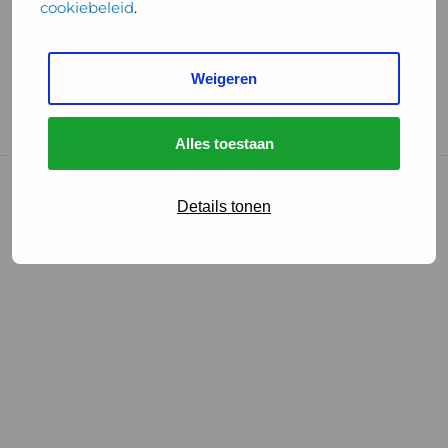
cookiebeleid
.
Handige links
Weigeren
GGD Reisvaccinaties
Cookies
Alles toestaan
© 2026 • GGD
Details tonen