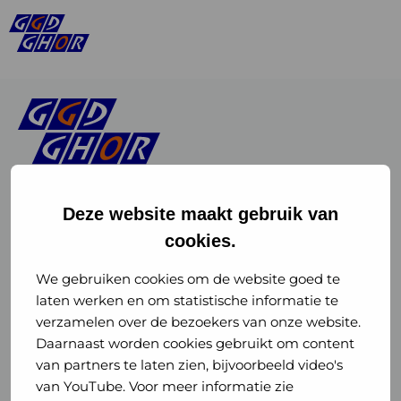
Deze website maakt gebruik van
cookies.
Linkedin
Instagram
of
of
We gebruiken cookies om de website goed te
laten werken en om statistische informatie te
GGD
GGD
verzamelen over de bezoekers van onze website.
GGD Reizen op social media
Daarnaast worden cookies gebruikt om content
GHOR
GHOR
van partners te laten zien, bijvoorbeeld video's
GGD Reizen
Nederland
Nederland
van YouTube. Voor meer informatie zie
@ggdreistmee