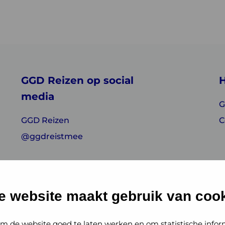
GGD Reizen op social
H
media
G
GGD Reizen
C
@ggdreistmee
e website maakt gebruik van cook
m de website goed te laten werken en om statistische infor