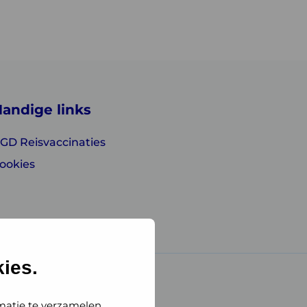
andige links
GD Reisvaccinaties
ookies
ies.
matie te verzamelen