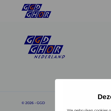
Linkedin
Instagram
of
of
GGD
GGD
Dez
© 2026 • GGD
GHOR
GHOR
We gebruiken cookies o