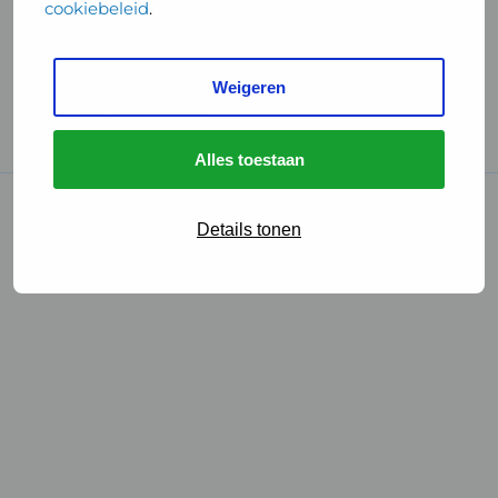
cookiebeleid
.
Handige links
Weigeren
GGD Reisvaccinaties
Cookies
Alles toestaan
© 2026 • GGD
Details tonen