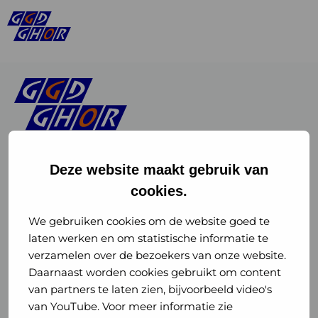
Deze website maakt gebruik van
cookies.
Linkedin
Instagram
of
of
We gebruiken cookies om de website goed te
laten werken en om statistische informatie te
GGD
GGD
verzamelen over de bezoekers van onze website.
GGD Reizen op social media
Daarnaast worden cookies gebruikt om content
GHOR
GHOR
van partners te laten zien, bijvoorbeeld video's
GGD Reizen
Nederland
Nederland
van YouTube. Voor meer informatie zie
@ggdreistmee