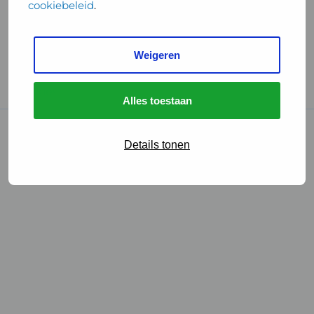
cookiebeleid
.
Handige links
Weigeren
GGD Reisvaccinaties
Cookies
Alles toestaan
© 2026 • GGD
Details tonen