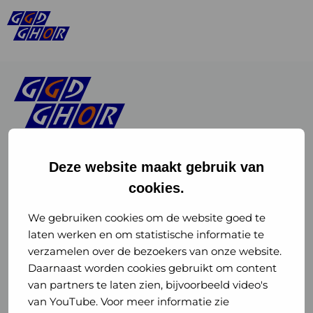
Deze website maakt gebruik van
cookies.
Linkedin
Instagram
of
of
We gebruiken cookies om de website goed te
laten werken en om statistische informatie te
GGD
GGD
verzamelen over de bezoekers van onze website.
GGD Reizen op social media
Daarnaast worden cookies gebruikt om content
GHOR
GHOR
van partners te laten zien, bijvoorbeeld video's
GGD Reizen
Nederland
Nederland
van YouTube. Voor meer informatie zie
@ggdreistmee