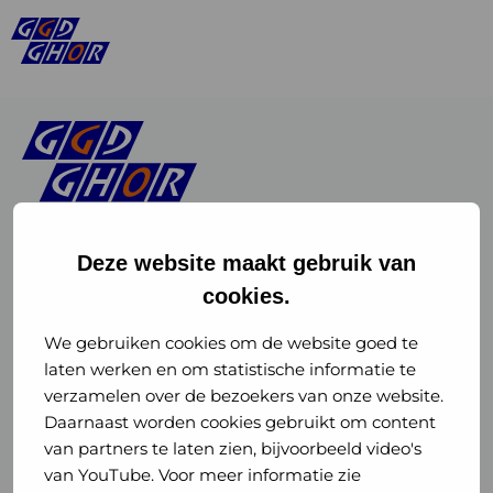
Deze website maakt gebruik van
cookies.
Linkedin
Instagram
of
of
We gebruiken cookies om de website goed te
laten werken en om statistische informatie te
GGD
GGD
verzamelen over de bezoekers van onze website.
GGD Reizen op social media
Daarnaast worden cookies gebruikt om content
GHOR
GHOR
van partners te laten zien, bijvoorbeeld video's
GGD Reizen
Nederland
Nederland
van YouTube. Voor meer informatie zie
@ggdreistmee