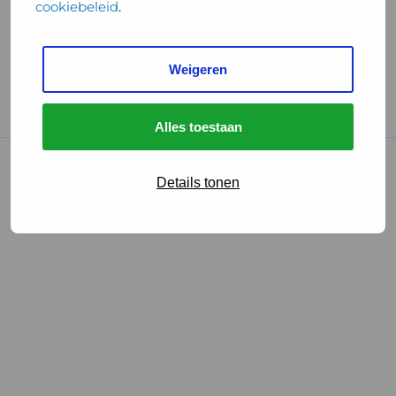
cookiebeleid
.
Handige links
Weigeren
GGD Reisvaccinaties
Cookies
Alles toestaan
© 2026 • GGD
Details tonen