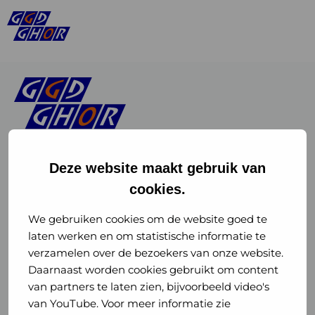
Deze website maakt gebruik van
cookies.
Linkedin
Instagram
of
of
We gebruiken cookies om de website goed te
laten werken en om statistische informatie te
GGD
GGD
verzamelen over de bezoekers van onze website.
GGD Reizen op social media
Daarnaast worden cookies gebruikt om content
GHOR
GHOR
van partners te laten zien, bijvoorbeeld video's
GGD Reizen
Nederland
Nederland
van YouTube. Voor meer informatie zie
@ggdreistmee