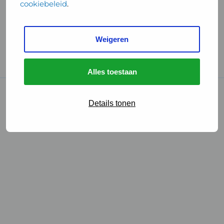
cookiebeleid
.
Handige links
Weigeren
GGD Reisvaccinaties
Cookies
Alles toestaan
© 2026 • GGD
Details tonen