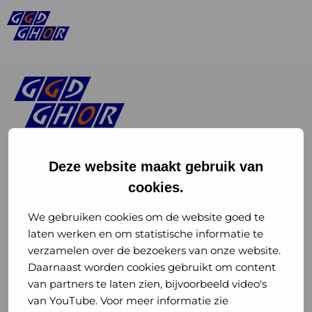
Deze website maakt gebruik van
cookies.
Linkedin
Instagram
of
of
We gebruiken cookies om de website goed te
laten werken en om statistische informatie te
GGD
GGD
verzamelen over de bezoekers van onze website.
GGD Reizen op social media
Daarnaast worden cookies gebruikt om content
GHOR
GHOR
van partners te laten zien, bijvoorbeeld video's
GGD Reizen
Nederland
Nederland
van YouTube. Voor meer informatie zie
@ggdreistmee