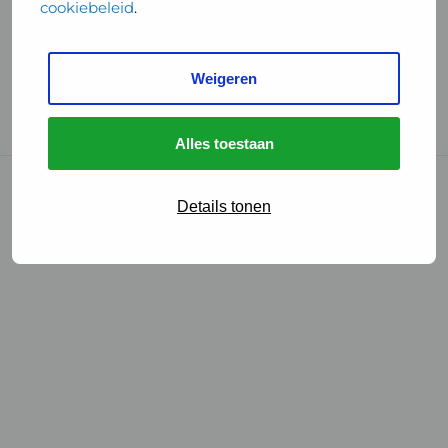
cookiebeleid
.
Handige links
Weigeren
GGD Reisvaccinaties
Cookies
Alles toestaan
© 2026 • GGD
Details tonen