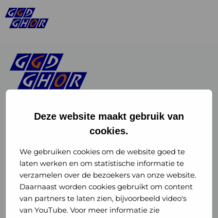
Deze website maakt gebruik van
cookies.
Linkedin
Instagram
of
of
We gebruiken cookies om de website goed te
laten werken en om statistische informatie te
GGD
GGD
verzamelen over de bezoekers van onze website.
GGD Reizen op social media
Daarnaast worden cookies gebruikt om content
GHOR
GHOR
van partners te laten zien, bijvoorbeeld video's
GGD Reizen
Nederland
Nederland
van YouTube. Voor meer informatie zie
@ggdreistmee