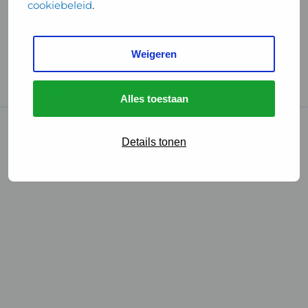
cookiebeleid
.
Handige links
Weigeren
GGD Reisvaccinaties
Cookies
Alles toestaan
© 2026 • GGD
Details tonen