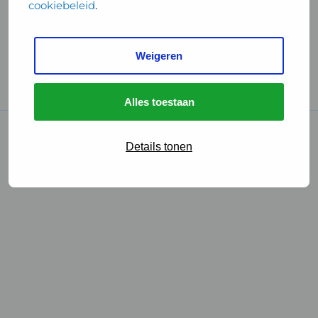
cookiebeleid
.
Handige links
Weigeren
GGD Reisvaccinaties
Cookies
Alles toestaan
© 2026 • GGD
Details tonen