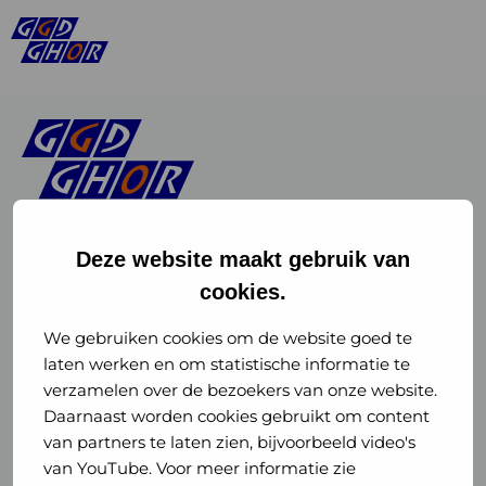
Deze website maakt gebruik van
cookies.
Linkedin
Instagram
of
of
We gebruiken cookies om de website goed te
laten werken en om statistische informatie te
GGD
GGD
verzamelen over de bezoekers van onze website.
GGD Reizen op social media
Daarnaast worden cookies gebruikt om content
GHOR
GHOR
van partners te laten zien, bijvoorbeeld video's
GGD Reizen
Nederland
Nederland
van YouTube. Voor meer informatie zie
@ggdreistmee