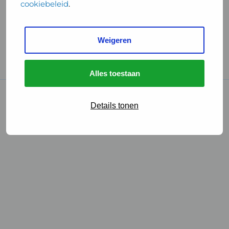
cookiebeleid
.
Handige links
Weigeren
GGD Reisvaccinaties
Cookies
Alles toestaan
© 2026 • GGD
Details tonen