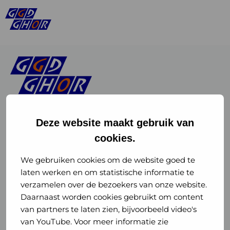
Deze website maakt gebruik van
cookies.
Linkedin
Instagram
of
of
We gebruiken cookies om de website goed te
laten werken en om statistische informatie te
GGD
GGD
verzamelen over de bezoekers van onze website.
GGD Reizen op social media
Daarnaast worden cookies gebruikt om content
GHOR
GHOR
van partners te laten zien, bijvoorbeeld video's
GGD Reizen
Nederland
Nederland
van YouTube. Voor meer informatie zie
@ggdreistmee