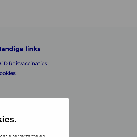
andige links
GD Reisvaccinaties
ookies
ies.
matie te verzamelen