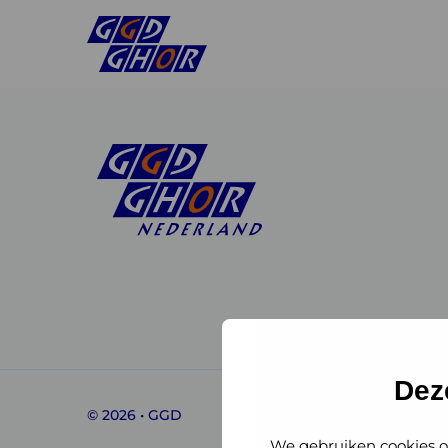
Linkedin
Instagram
of
of
GGD
GGD
Dez
© 2026 • GGD
GHOR
GHOR
We gebruiken cookies o