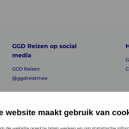
GGD Reizen op social
H
media
G
GGD Reizen
C
@ggdreistmee
e website maakt gebruik van cook
m de website goed te laten werken en om statistische infor