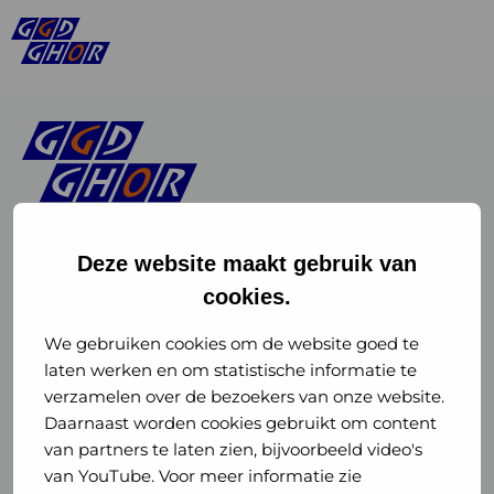
Deze website maakt gebruik van
cookies.
Linkedin
Instagram
of
of
We gebruiken cookies om de website goed te
laten werken en om statistische informatie te
GGD
GGD
verzamelen over de bezoekers van onze website.
GGD Reizen op social media
Daarnaast worden cookies gebruikt om content
GHOR
GHOR
van partners te laten zien, bijvoorbeeld video's
GGD Reizen
Nederland
Nederland
van YouTube. Voor meer informatie zie
@ggdreistmee