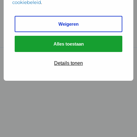
cookiebeleid
.
Handige links
Weigeren
GGD Reisvaccinaties
Cookies
Alles toestaan
© 2026 • GGD
Details tonen