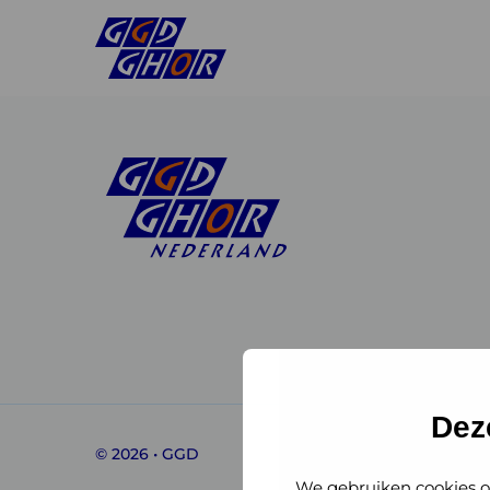
Linkedin
Instagram
of
of
GGD
GGD
Dez
© 2026 • GGD
GHOR
GHOR
We gebruiken cookies o