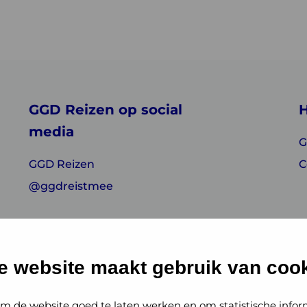
GGD Reizen op social
H
media
G
GGD Reizen
C
@ggdreistmee
e website maakt gebruik van cook
m de website goed te laten werken en om statistische infor