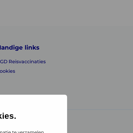
andige links
GD Reisvaccinaties
ookies
ies.
matie te verzamelen